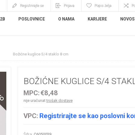
Registrirajte se
Prijava
Popis želja
P
B2B
POSLOVNICE
O NAMA
KARIJERE
NOVOS
Božićne kuglice S/4 staklo 8 cm
BOŽIĆNE KUGLICE S/4 STAK
MPC:
€8,48
nije uračunat
trošak dostave
VPC:
Registrirajte se kao poslovni ko
Šifra:
C6050039