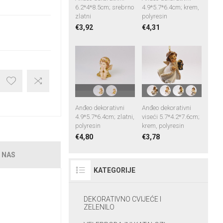
6.2*4*8.5cm; srebrno
4.9*5.7*6.4cm; krem,
zlatni
polyresin
€3,92
€4,31
Anđeo dekorativni
Anđeo dekorativni
4.9*5.7*6.4cm; zlatni,
viseći 5.7*4.2*7.6cm;
polyresin
krem, polyresin
€4,80
€3,78
 NAS
KATEGORIJE
DEKORATIVNO CVIJEĆE I
ZELENILO