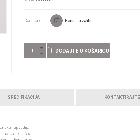
Dostupnost:
Nema na zalihi
DODAJTE U KOŠARICU
SPECIFIKACIJA
KONTAKTIRAJTE
danska rapsodija
rancija su odlične
sfere u domu pravi