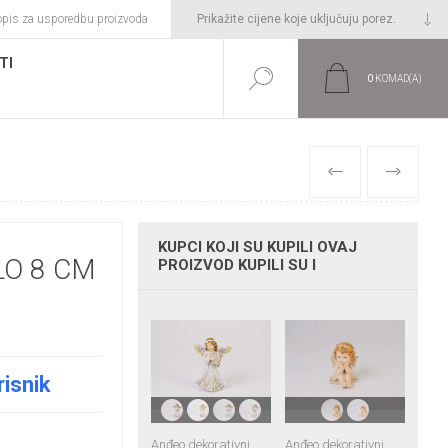
opis za usporedbu proizvoda
TI
0
KOMAD(A)
PRETHODNI
SLIJEDEĆI
KUPCI KOJI SU KUPILI OVAJ
LO 8 CM
PROIZVOD KUPILI SU I
risnik
Anđeo dekorativni
Anđeo dekorativni