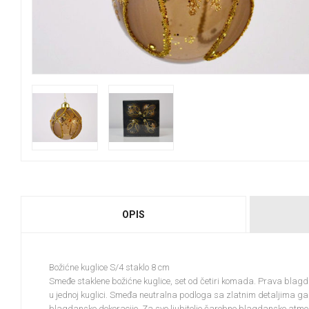
OPIS
Božićne kuglice S/4 staklo 8 cm
Smeđe staklene božićne kuglice, set od četiri komada. Prava blag
u jednoj kuglici. Smeđa neutralna podloga sa zlatnim detaljima ga
blagdanske dekoracije. Za sve ljubitelje čarobne blagdanske atmo