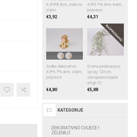
6.2*4*8.5cm; srebrno
4.9*5.7*6.4cm; krem,
zlatni
polyresin
€3,92
€4,31
Anđeo dekorativni
Grana podocarpus
4.9*5.7*6.4cm; zlatni,
spray 120 cm;
polyresin
zasnjezena bijela
whgr-01
€4,80
€5,88
KATEGORIJE
DEKORATIVNO CVIJEĆE I
ZELENILO