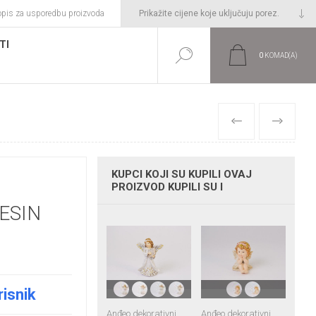
opis za usporedbu proizvoda
TI
0
KOMAD(A)
PRETHODNI
SLIJEDEĆI
KUPCI KOJI SU KUPILI OVAJ
PROIZVOD KUPILI SU I
RESIN
risnik
Anđeo dekorativni
Anđeo dekorativni