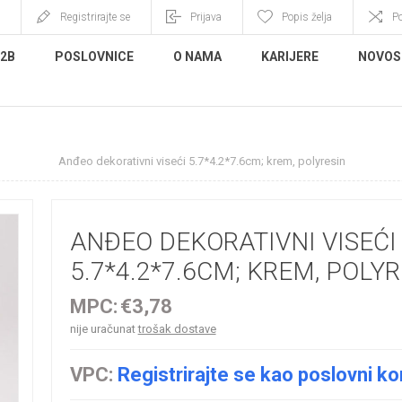
Registrirajte se
Prijava
Popis želja
P
B2B
POSLOVNICE
O NAMA
KARIJERE
NOVOS
cija
Anđeo dekorativni viseći 5.7*4.2*7.6cm; krem, polyresin
ANĐEO DEKORATIVNI VISEĆI
5.7*4.2*7.6CM; KREM, POLY
MPC:
€3,78
nije uračunat
trošak dostave
VPC:
Registrirajte se kao poslovni ko