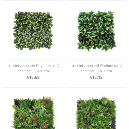
Umjetni zeleni zid Bayberry s UV
Umjetni zeleni zid Photinia s UV
zaštitom; 50x50 cm
zaštitom; 50x50 cm
€15,68
€15,12