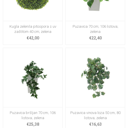
Kugla zelenila pitospora s uv
Puzavica 70 cm; 106 listova;
zaštitom 40 cm; zelena
zelena
€42,00
€22,40
Puzavica bršljan 70 cm; 106
Puzavica vinova loza 50 cm; 80
listova; zelena
listova; zelena
€25,38
€16,63