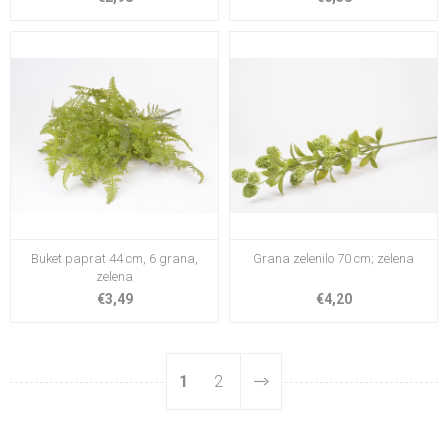
Buket paprat 44 cm, 6 grana,
Grana zelenilo 70 cm; zelena
zelena
€3,49
€4,20
1
2