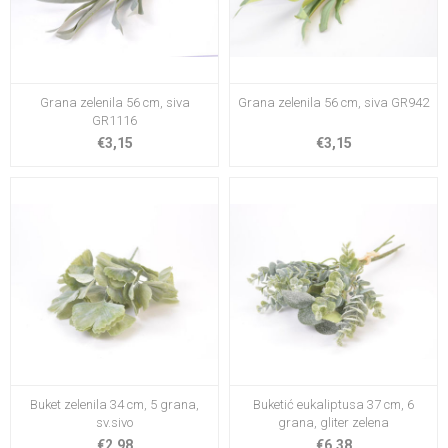
Grana zelenila 56 cm, siva
Grana zelenila 56 cm, siva GR942
GR1116
€3,15
€3,15
Buket zelenila 34 cm, 5 grana,
Buketić eukaliptusa 37 cm, 6
sv.sivo
grana, gliter zelena
€2,98
€6,38