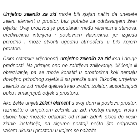
Umjetno zelenilo za zid
može biti sjajan način da unesete
zeleni element u prostor, bez potrebe za održavanjem živih
biljaka. Ovaj proizvod je popularan među vlasnicima stanova,
uređivačima interijera i poslovnim vlasnicima, jer izgleda
prirodno i može stvoriti ugodnu atmosferu u bilo kojem
prostoru.
Osim estetske vrijednosti,
umjetno zelenilo za zid
ima i druge
prednosti. Na primjer, ono ne zahtijeva zalijevanje, čišćenje ili
obrezivanje, pa se može koristiti u prostorima koji nemaju
dovoljno prirodnog svjetla ili su previše suhi. Također, umjetno
zelenilo za zid može djelovati kao zvučni izolator, apsorbirajući
buku i smanjujući odjek u prostoru.
Ako želite unijeti
zeleni element
u svoj dom ili poslovni prostor,
razmislite o umjetnom zelenilu za zid. Postoji mnogo vrsta i
stilova koje možete odabrati, od malih zidnih ploča do većih
zidnih instalacija, pa sigurno postoji nešto što odgovara
vašem ukusu i prostoru u kojem se nalazite.