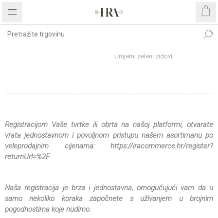
Početna stranica
Umjetni zeleni zidovi
UMJETNI ZELENI ZIDOVI
Registracijom Vaše tvrtke ili obrta na našoj platformi, otvarate
vrata jednostavnom i povoljnom pristupu našem asortimanu po
veleprodajnim cijenama:
https://iracommerce.hr/register?
returnUrl=%2F
Naša registracija je brza i jednostavna, omogućujući vam da u
samo nekoliko koraka započnete s uživanjem u brojnim
pogodnostima koje nudimo.