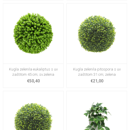
Kugla zelenila eukaliptus s uv
Kugla zelenila pitospora s uv
zaštitom 45 cm; sv.zelena
zaštitom 31 cm; zelena
€50,40
€21,00