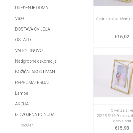
UREĐENJE DOMA
Vaze
Okvir za slike 15cm;re
DOSTAVA CVIJEĆA
€16,02
OSTALO
VALENTINOVO
Nadgrobne dekoracije
BOŽIĆNI ASORTIMAN
REPROMATERIJAL
Lampe
AKCIJA
Okvir za slik
IZDVOJENA PONUDA
20*15.5/14*9cm;stakl
drvo;zlatni
Porculan
€15,93