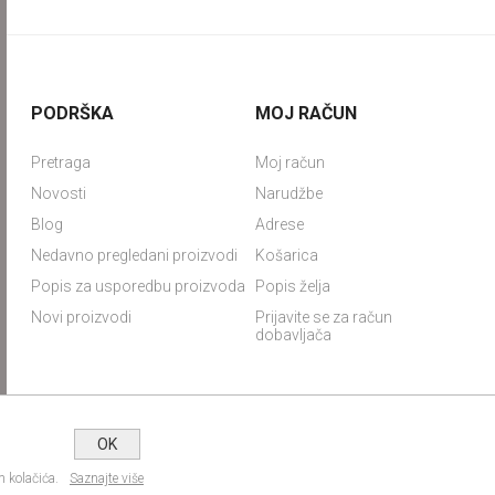
PODRŠKA
MOJ RAČUN
Pretraga
Moj račun
Novosti
Narudžbe
Blog
Adrese
Nedavno pregledani proizvodi
Košarica
Popis za usporedbu proizvoda
Popis želja
Novi proizvodi
Prijavite se za račun
dobavljača
OK
Autorska prava; 2026 IRA commerce webshop. Sva prava pridržana.
 kolačića.
Saznajte više