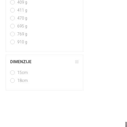
409 g
411 g
470 g
695 g
769 g
910 g
DIMENZIJE
15cm
18cm