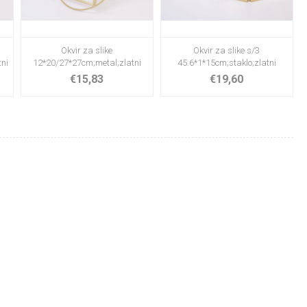
Okvir za slike
Okvir za slike s/3
tni
12*20/27*27cm;metal;zlatni
45.6*1*15cm;staklo;zlatni
€15,83
€19,60