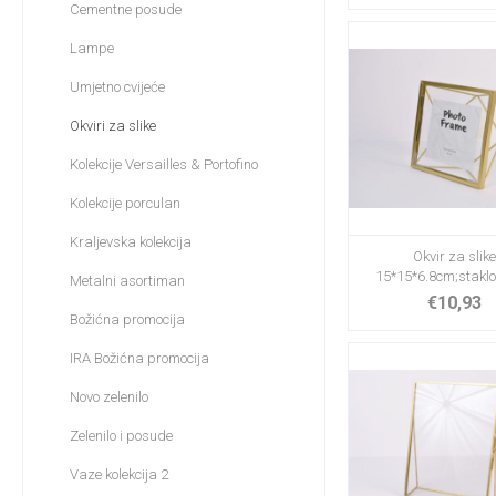
Cementne posude
Lampe
Umjetno cvijeće
Okviri za slike
Kolekcije Versailles & Portofino
Kolekcije porculan
Kraljevska kolekcija
Okvir za slik
15*15*6.8cm;staklo
Metalni asortiman
€10,93
Božićna promocija
IRA Božićna promocija
Novo zelenilo
Zelenilo i posude
Vaze kolekcija 2