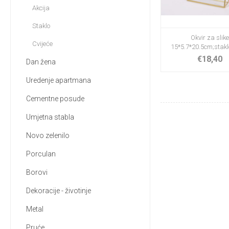
Akcija
Staklo
Okvir za slik
Cvijeće
15*5.7*20.5cm;staklo
€18,40
Dan žena
Uredenje apartmana
Cementne posude
Umjetna stabla
Novo zelenilo
Porculan
Borovi
Dekoracije - životinje
Metal
Pruće