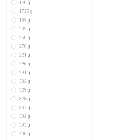
140 g
1725 g
199 g
209 g
250 g
270 g
281 g
286 g
291 g
302 g
325 g
328 g
337 g
392 g
393 g
400 g