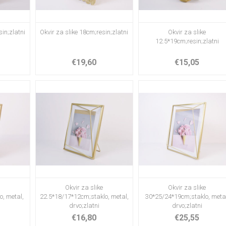
sin;zlatni
Okvir za slike 18cm;resin;zlatni
Okvir za slike
12.5*19cm;resin;zlatni
€19,60
€15,05
e
Okvir za slike
Okvir za slike
o, metal,
22.5*18/17*12cm;staklo, metal,
30*25/24*19cm;staklo, metal
drvo;zlatni
drvo;zlatni
€16,80
€25,55