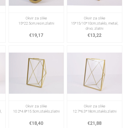
Okvir za slike
Okvir za slike
15*22.5cm;resin;zlatni
15*15/10*10cm;staklo, metal,
drvo; zlatni
€19,17
€13,22
Okvir za slike
Okvir za slike
,
10.2*4.8*15.5cm;staklo;zlatni
12.7*6.3*18cm;staklo;zlatni
€18,40
€21,88