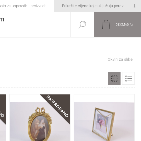
opis za usporedbu proizvoda
TI
0
KOMAD(A)
Početna stranica
IZDVOJENA PONUDA
Okviri za slike