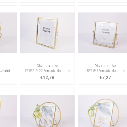
e
Okvir za slike
Okvir za slike
;zlatni
17.5*8.2*22.5cm;staklo;zlatni
15*7.5*15cm;staklo;zlatni
€12,78
€7,27