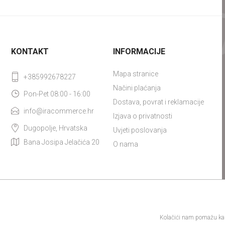
KONTAKT
INFORMACIJE
Mapa stranice
+385992678227
Načini plaćanja
Pon-Pet 08:00 - 16:00
Dostava, povrat i reklamacije
info@iracommerce.hr
Izjava o privatnosti
Dugopolje, Hrvatska
Uvjeti poslovanja
Bana Josipa Jelačića 20
O nama
Powered by
nopCommerce
Designed by
Nop-Templates.com
Kolačići nam pomažu kako