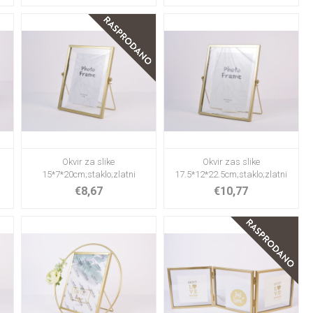
Okvir za slike
Okvir zas slike
15*7*20cm;staklo;zlatni
17.5*12*22.5cm;staklo;zlatni
€8,67
€10,77