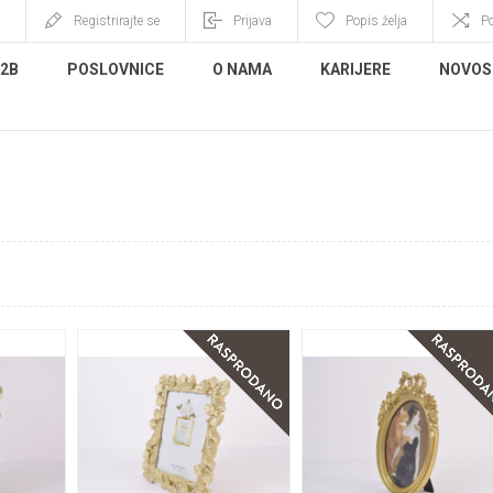
Registrirajte se
Prijava
Popis želja
P
B2B
POSLOVNICE
O NAMA
KARIJERE
NOVOS
A SLIKE