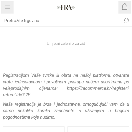
Početna stranica
DEKORATIVNO CVIJEĆE I ZELENILO
Umjetni zelenilo za zid
UMJETNI ZELENILO ZA ZID
Registracijom Vaše tvrtke ili obrta na našoj platformi, otvarate
vrata jednostavnom i povoljnom pristupu našem asortimanu po
veleprodajnim cijenama:
https://iracommerce.hr/register?
returnUrl=%2F
Naša registracija je brza i jednostavna, omogućujući vam da u
samo nekoliko koraka započnete s uživanjem u brojnim
pogodnostima koje nudimo.