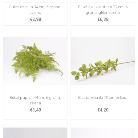
Buket zelenila 34 cm, 5 grana,
Buketić eukaliptusa 37 cm, 6
sv.sivo
grana, gliter zelena
€2,98
€6,38
Buket paprat 44 cm, 6 grana,
Grana zelenilo 70 cm; zelena
zelena
€3,49
€4,20