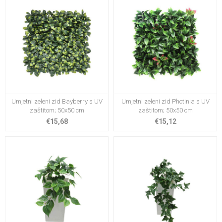
Umjetni zeleni zid Bayberry s UV
Umjetni zeleni zid Photinia s UV
zaštitom; 50x50 cm
zaštitom; 50x50 cm
€15,68
€15,12