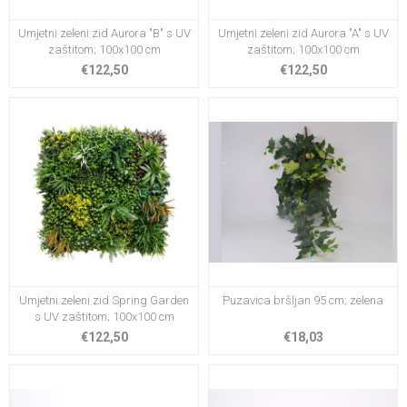
Umjetni zeleni zid Aurora "B" s UV
Umjetni zeleni zid Aurora "A" s UV
zaštitom; 100x100 cm
zaštitom; 100x100 cm
€122,50
€122,50
Umjetni zeleni zid Spring Garden
Puzavica bršljan 95 cm; zelena
s UV zaštitom; 100x100 cm
€122,50
€18,03