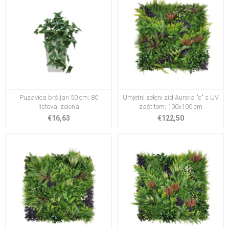
Puzavica bršljan 50 cm; 80
Umjetni zeleni zid Aurora "c" s UV
listova; zelena
zaštitom; 100x100 cm
€16,63
€122,50