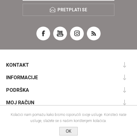
PRETPLATI SE
KONTAKT
INFORMACIJE
PODRŠKA
MOJ RAČUN
Kolačići nam pomažu kako bismo isporučili svoje usluge. Koristeći naše
usluge, slažete se s našim korištenjem kolačića.
Powered by
nopCommerce
OK
Designed by
Nop-Templates.com