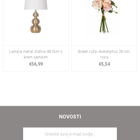
Lampa metal zlatna 48.5cm s
Buket ruža /eukaliptus 26 cm;
krem sjenilom
roza
€56,99
€5,54
NOVOSTI