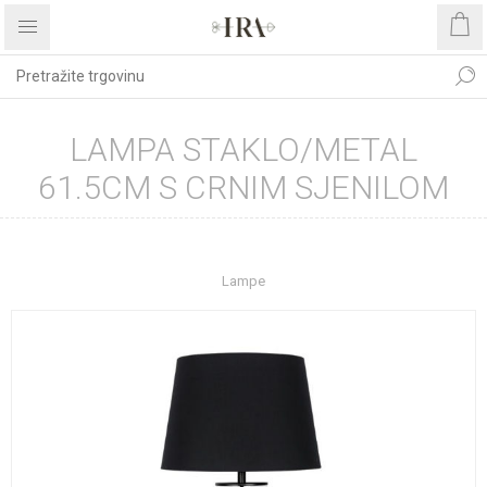
LAMPA STAKLO/METAL
61.5CM S CRNIM SJENILOM
Početna stranica
UREĐENJE DOMA
Rasvjeta
Lampe