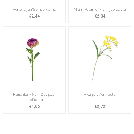
Hortenzija 35 cm; ciklama
Alium 70 cm,d14 cm;ljubičasta
€2,44
€2,84
Ranonkul 45 cm;2 cvijeta;
Frezija 57 cm; žuta
ljubičasta
€4,06
€2,72