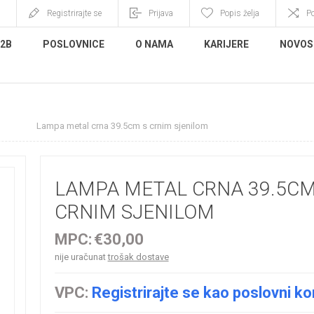
Registrirajte se
Prijava
Popis želja
P
B2B
POSLOVNICE
O NAMA
KARIJERE
NOVOS
pe
Lampa metal crna 39.5cm s crnim sjenilom
LAMPA METAL CRNA 39.5CM
CRNIM SJENILOM
MPC:
€30,00
nije uračunat
trošak dostave
VPC:
Registrirajte se kao poslovni ko