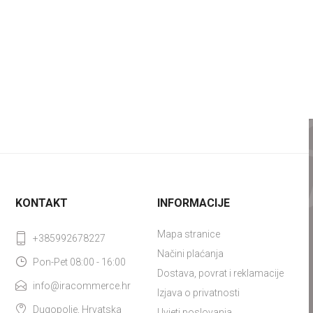
KONTAKT
INFORMACIJE
Mapa stranice
+385992678227
Načini plaćanja
Pon-Pet 08:00 - 16:00
Dostava, povrat i reklamacije
info@iracommerce.hr
Izjava o privatnosti
Dugopolje, Hrvatska
Uvjeti poslovanja