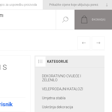
opis za usporedbu proizvoda
TI
0
KOMAD(A)
PRETHODNI
SLIJEDEĆI
KATEGORIJE
 S
DEKORATIVNO CVIJEĆE I
ZELENILO
VELEPRODAJNI KATALOZI
Umjetna stabla
risnik
Uskršnja dekoracija