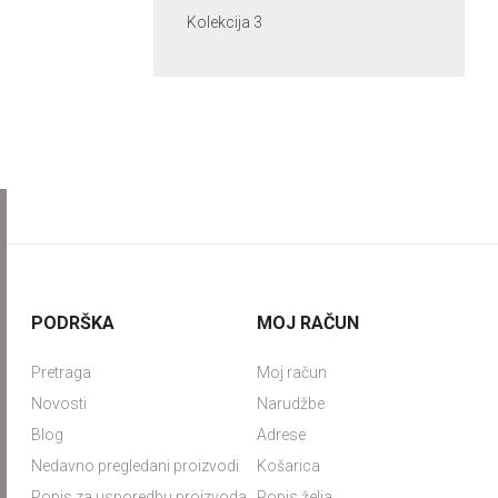
Kolekcija 3
PODRŠKA
MOJ RAČUN
Pretraga
Moj račun
Novosti
Narudžbe
Blog
Adrese
Nedavno pregledani proizvodi
Košarica
Popis za usporedbu proizvoda
Popis želja