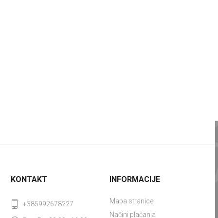
KONTAKT
INFORMACIJE
Mapa stranice
+385992678227
Načini plaćanja