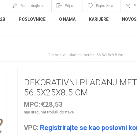
Registrirajte se
Prijava
Popis želja
P
B2B
POSLOVNICE
O NAMA
KARIJERE
NOVOS
eri, stalci, pladnjevi
Dekorativni pladanj metalni 56.5x25x8.5 cm
DEKORATIVNI PLADANJ MET
56.5X25X8.5 CM
MPC:
€28,53
nije uračunat
trošak dostave
VPC:
Registrirajte se kao poslovni ko