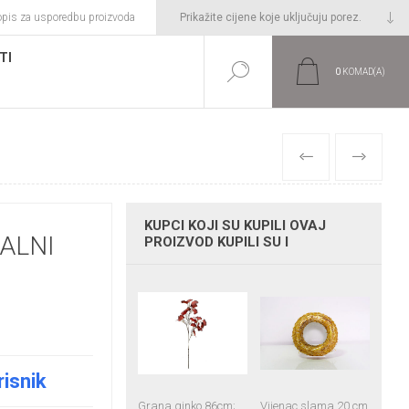
opis za usporedbu proizvoda
TI
0
KOMAD(A)
PRETHODNI
SLIJEDEĆI
KUPCI KOJI SU KUPILI OVAJ
ALNI
PROIZVOD KUPILI SU I
risnik
Grana ginko 86cm;
Vijenac slama 20 cm