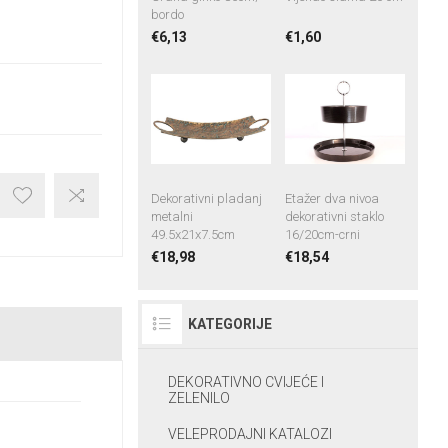
bordo
€6,13
€1,60
Dekorativni pladanj
Etažer dva nivoa
metalni
dekorativni staklo
49.5x21x7.5cm
16/20cm-crni
€18,98
€18,54
KATEGORIJE
DEKORATIVNO CVIJEĆE I
ZELENILO
VELEPRODAJNI KATALOZI