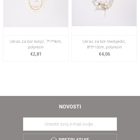
Ukras za bor konjić, 7*1*9cm,
Ukras za bor medvjedić,
polyresin
8*3*10cm, polyresin
€2,81
€4,06
NOVOSTI
PRETPLATI SE