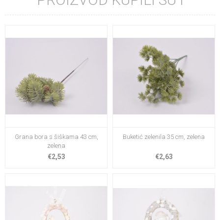
Grana bora s šiškama 43 cm,
Buketić zelenila 35 cm, zelena
zelena
€2,53
€2,63