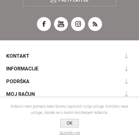
KONTAKT
INFORMACIJE
PODRŠKA
MOJ RAČUN
Kolačići nam pomažu kako bismo isporučili svoje usluge. Koristeći naše
usluge, slažete se s našim korištenjem kolačića.
Powered by
nopCommerce
OK
Designed by
Nop-Templates.com
Autorska prava; 2026 IRA commerce webshop. Sva prava pridržana.
Saznajte više