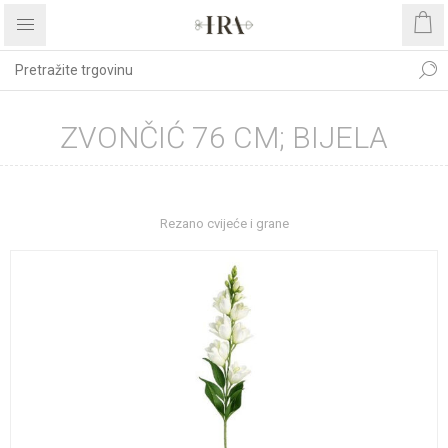
ZVONČIĆ 76 CM; BIJELA
Početna stranica
DEKORATIVNO CVIJEĆE I ZELENILO
Rezano cvijeće i grane