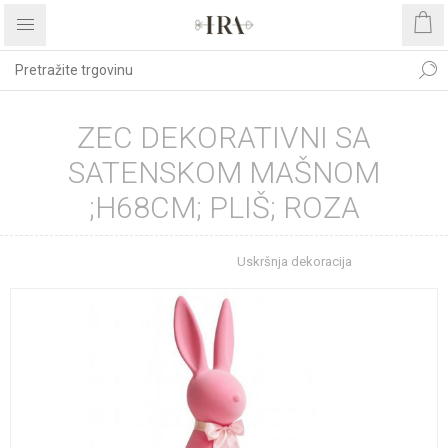
ZEC DEKORATIVNI SA
SATENSKOM MAŠNOM
;H68CM; PLIŠ; ROZA
Početna stranica
Uskršnja dekoracija