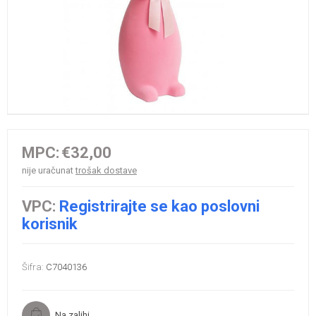
MPC:
€32,00
nije uračunat
trošak dostave
VPC:
Registrirajte se kao poslovni
korisnik
Šifra:
C7040136
Na zalihi