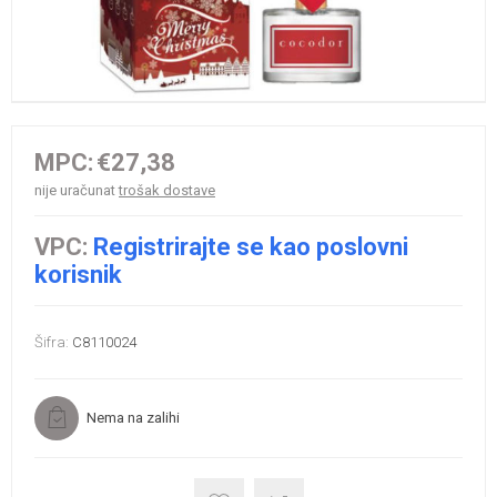
MPC:
€27,38
nije uračunat
trošak dostave
VPC:
Registrirajte se kao poslovni
korisnik
Šifra:
C8110024
Nema na zalihi