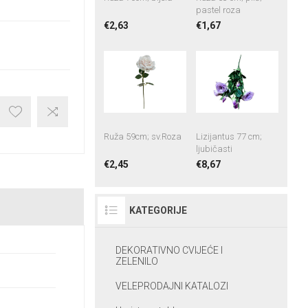
pastel roza
€2,63
€1,67
Ruža 59cm; sv.Roza
Lizijantus 77 cm;
ljubičasti
€2,45
€8,67
KATEGORIJE
DEKORATIVNO CVIJEĆE I
ZELENILO
VELEPRODAJNI KATALOZI