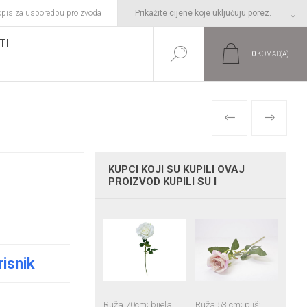
opis za usporedbu proizvoda
TI
0
KOMAD(A)
PRETHODNI
SLIJEDEĆI
KUPCI KOJI SU KUPILI OVAJ
PROIZVOD KUPILI SU I
risnik
Ruža 70cm; bijela
Ruža 53 cm; pliš;