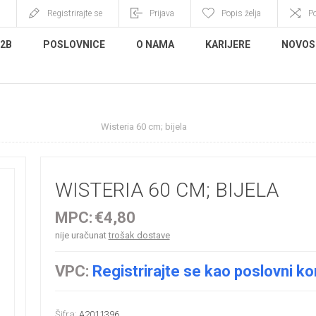
Registrirajte se
Prijava
Popis želja
P
B2B
POSLOVNICE
O NAMA
KARIJERE
NOVOS
no cvijeće i grane
Wisteria 60 cm; bijela
WISTERIA 60 CM; BIJELA
MPC:
€4,80
nije uračunat
trošak dostave
VPC:
Registrirajte se kao poslovni ko
Šifra:
A2011396