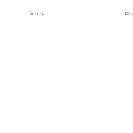
Dimenzije
60 c