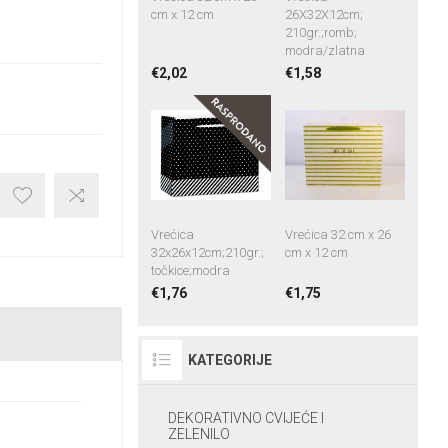
cm x 12 cm
26X32X12cm;
210gr.;romb;
modra/zlatna
€2,02
€1,58
Vrećica
Vrećica 32 cm x 26
32x26x12cm;210gr.;
cm x 12 cm
točkice;modra
€1,76
€1,75
KATEGORIJE
DEKORATIVNO CVIJEĆE I
ZELENILO