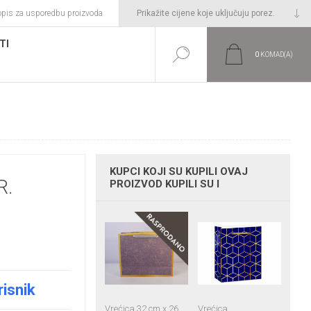
opis za usporedbu proizvoda
TI
0
KOMAD(A)
KUPCI KOJI SU KUPILI OVAJ
R.
PROIZVOD KUPILI SU I
risnik
Vrećica 32 cm x 26
Vrećica