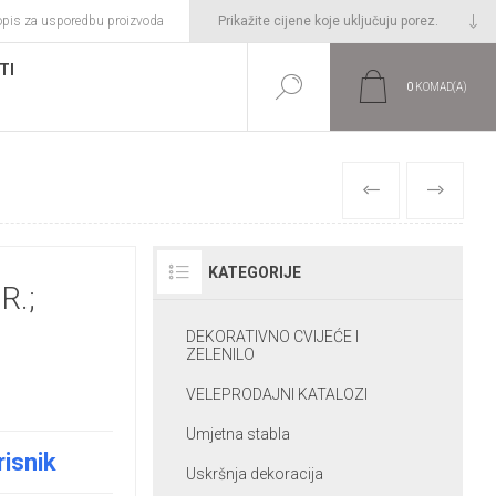
opis za usporedbu proizvoda
TI
0
KOMAD(A)
PRETHODNI
SLIJEDEĆI
KATEGORIJE
R.;
DEKORATIVNO CVIJEĆE I
ZELENILO
VELEPRODAJNI KATALOZI
Umjetna stabla
risnik
Uskršnja dekoracija