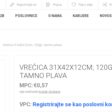
Registrirajte se
Prijava
Popis želja
P
B2B
POSLOVNICE
O NAMA
KARIJERE
NOVOS
Vrećica 31x42x12cm; 120gr.; tamno plava
VREĆICA 31X42X12CM; 120G
TAMNO PLAVA
MPC:
€0,57
nije uračunat
trošak dostave
VPC:
Registrirajte se kao poslovni ko