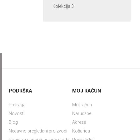
Kolekcija 3
PODRŠKA
MOJ RAČUN
Pretraga
Moj račun
Novosti
Narudžbe
Blog
Adrese
Nedavno pregledani proizvodi
Košarica
Popis za usporedbu proizvoda
Popis želja