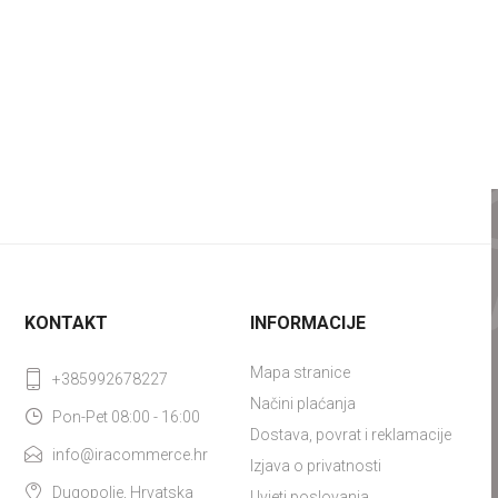
KONTAKT
INFORMACIJE
Mapa stranice
+385992678227
Načini plaćanja
Pon-Pet 08:00 - 16:00
Dostava, povrat i reklamacije
info@iracommerce.hr
Izjava o privatnosti
Dugopolje, Hrvatska
Uvjeti poslovanja