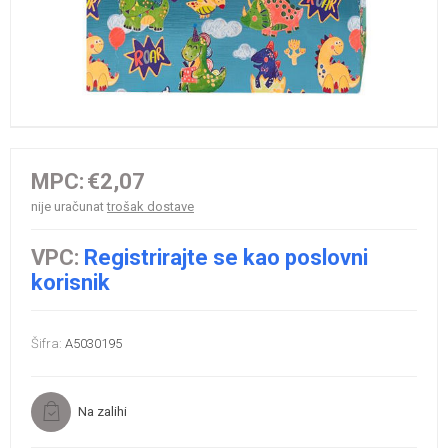
MPC:
€2,07
nije uračunat
trošak dostave
VPC:
Registrirajte se kao poslovni
korisnik
Šifra:
A5030195
Na zalihi