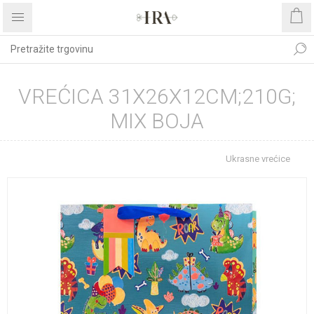
VREĆICA 31X26X12CM;210G;
MIX BOJA
Početna stranica
REPROMATERIJAL
Ukrasne vrećice