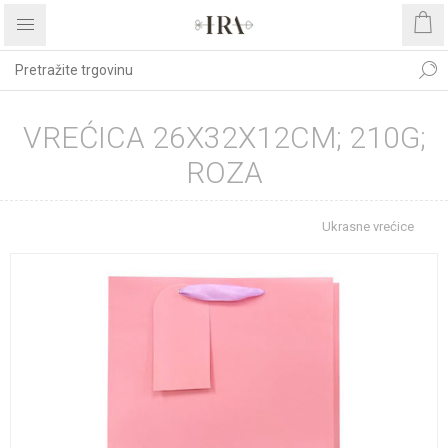
VREĆICA 26X32X12CM; 210G;
ROZA
Početna stranica
REPROMATERIJAL
Ukrasne vrećice