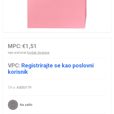
MPC:
€1,51
nije uračunat
trošak dostave
VPC:
Registrirajte se kao poslovni
korisnik
Šifra:
A5030179
Na zalihi