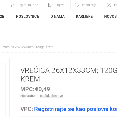
Registrirajte se
Prijava
Popis želja
P
B2B
POSLOVNICE
O NAMA
KARIJERE
NOVOS
Vrećica 26x12x33cm; 120gr.; krem
VREĆICA 26X12X33CM; 120G
KREM
MPC:
€0,49
nije uračunat
trošak dostave
VPC:
Registrirajte se kao poslovni ko