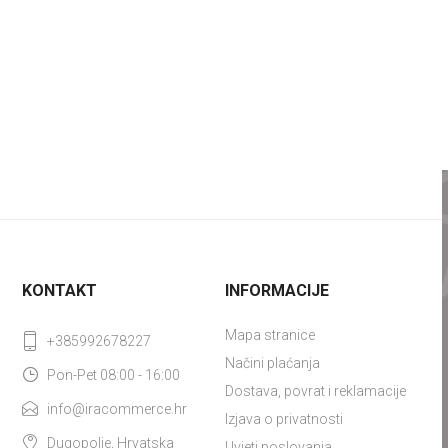
KONTAKT
INFORMACIJE
Mapa stranice
+385992678227
Načini plaćanja
Pon-Pet 08:00 - 16:00
Dostava, povrat i reklamacije
info@iracommerce.hr
Izjava o privatnosti
Dugopolje, Hrvatska
Uvjeti poslovanja