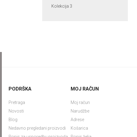
Kolekcija 3
PODRŠKA
MOJ RAČUN
Pretraga
Moj račun
Novosti
Narudžbe
Blog
Adrese
Nedavno pregledani proizvodi
Košarica
Popis za usporedbu proizvoda
Popis želja