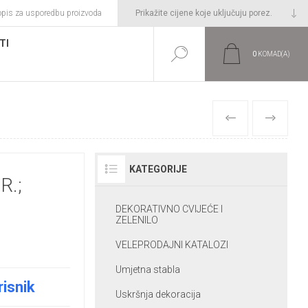
opis za usporedbu proizvoda
TI
0
KOMAD(A)
PRETHODNI
SLIJEDEĆI
KATEGORIJE
R.;
DEKORATIVNO CVIJEĆE I
ZELENILO
VELEPRODAJNI KATALOZI
Umjetna stabla
risnik
Uskršnja dekoracija