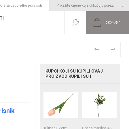
opis za usporedbu proizvoda
TI
0
KOMAD(A)
PRETHODNI
SLIJEDEĆI
KUPCI KOJI SU KUPILI OVAJ
PROIZVOD KUPILI SU I
risnik
Tulipan 32 cm;
Grana masline 46