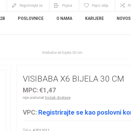
Registrirajte se
Prijava
Popis želja
P
B2B
POSLOVNICE
O NAMA
KARIJERE
NOVOS
no cvijeće i grane
Visibaba x6 bijela 30 cm
VISIBABA X6 BIJELA 30 CM
MPC:
€1,47
nije uračunat
trošak dostave
VPC:
Registrirajte se kao poslovni ko
Šifra:
A2011011