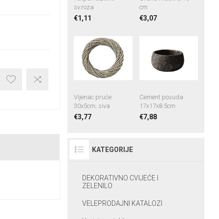
sv.roza
cm
€1,11
€3,07
Vijenac pruće
Cement posuda
30x5cm; siva
17x17x8.5cm
€3,77
€7,88
KATEGORIJE
DEKORATIVNO CVIJEĆE I
ZELENILO
VELEPRODAJNI KATALOZI