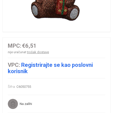
MPC:
€6,51
nije uračunat
trošak dostave
VPC:
Registrirajte se kao poslovni
korisnik
Šifra:
C6050755
Na zalihi