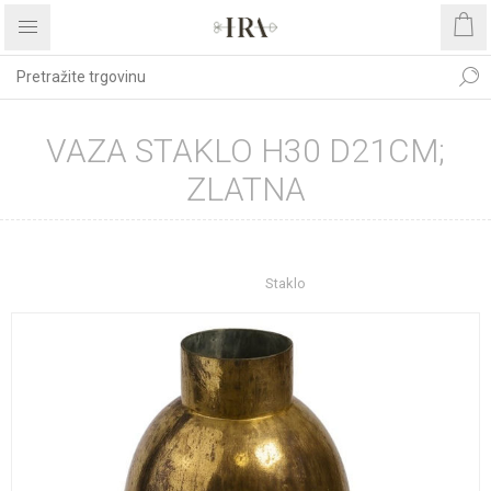
VAZA STAKLO H30 D21CM;
ZLATNA
Početna stranica
UREĐENJE DOMA
Dekoracije
Vaze
Staklo