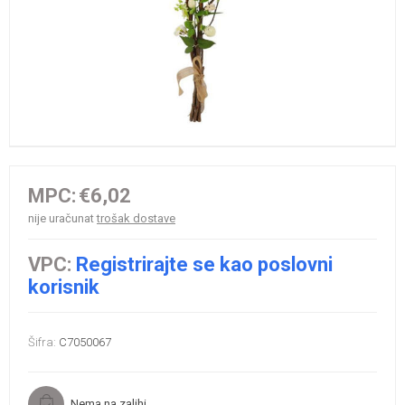
MPC:
€6,02
nije uračunat
trošak dostave
VPC:
Registrirajte se kao poslovni
korisnik
Šifra:
C7050067
Nema na zalihi