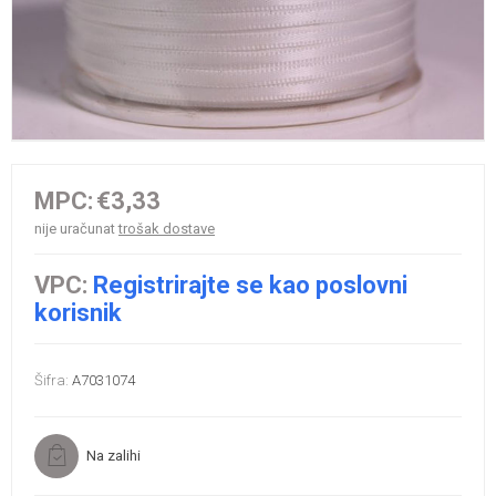
MPC:
€3,33
nije uračunat
trošak dostave
VPC:
Registrirajte se kao poslovni
korisnik
Šifra:
A7031074
Na zalihi