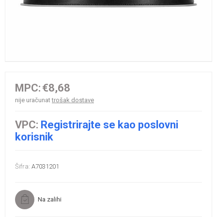
MPC:
€8,68
nije uračunat
trošak dostave
VPC:
Registrirajte se kao poslovni
korisnik
Šifra:
A7031201
Na zalihi