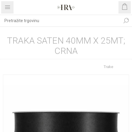
TRAKA SATEN 40MM X 25MT;
CRNA
Početna stranica
REPROMATERIJAL
Trake