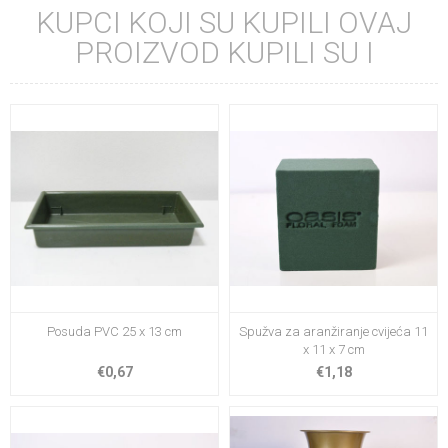
KUPCI KOJI SU KUPILI OVAJ
PROIZVOD KUPILI SU I
Posuda PVC 25 x 13 cm
Spužva za aranžiranje cvijeća 11
x 11 x 7 cm
€0,67
€1,18