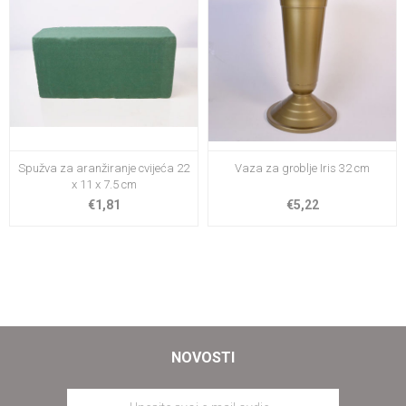
Spužva za aranžiranje cvijeća 22
Vaza za groblje Iris 32 cm
x 11 x 7.5 cm
€1,81
€5,22
NOVOSTI