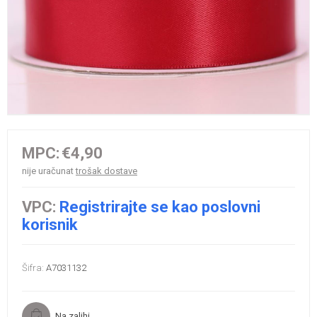
MPC:
€4,90
nije uračunat
trošak dostave
VPC:
Registrirajte se kao poslovni
korisnik
Šifra:
A7031132
Na zalihi