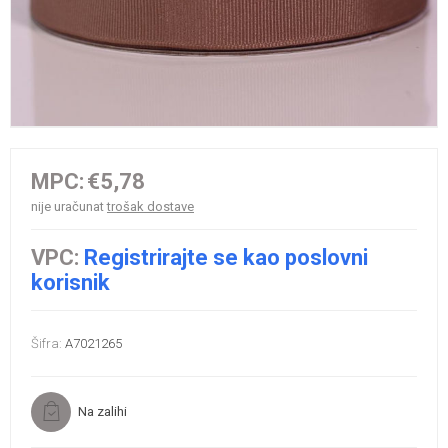
MPC:
€5,78
nije uračunat
trošak dostave
VPC:
Registrirajte se kao poslovni
korisnik
Šifra:
A7021265
Na zalihi