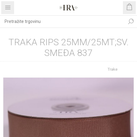
TRAKA RIPS 25MM/25MT;SV.
SMEĐA 837
Početna stranica
REPROMATERIJAL
Trake