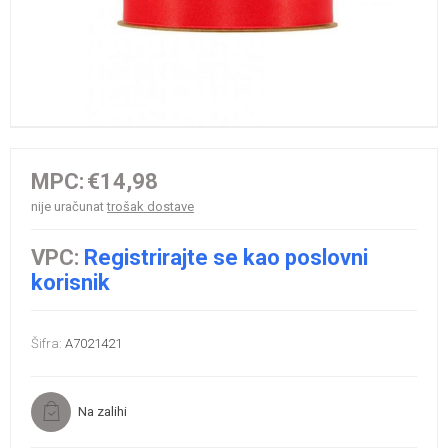
MPC:
€14,98
nije uračunat
trošak dostave
VPC:
Registrirajte se kao poslovni
korisnik
Šifra:
A7021421
Na zalihi