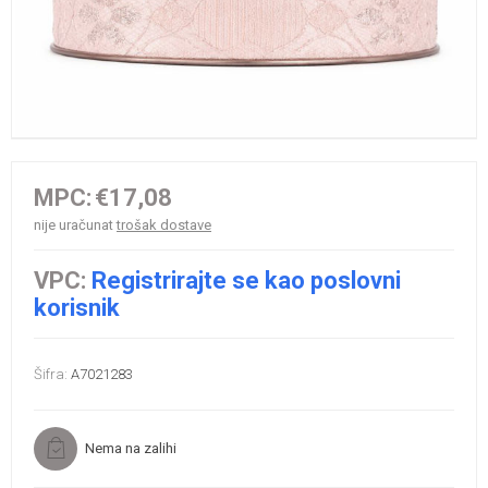
MPC:
€17,08
nije uračunat
trošak dostave
VPC:
Registrirajte se kao poslovni
korisnik
Šifra:
A7021283
Nema na zalihi