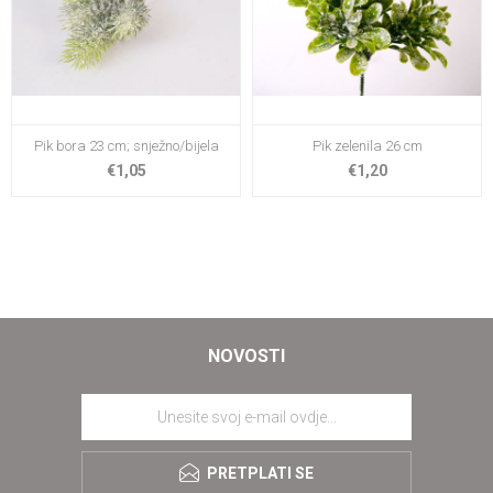
Pik bora 23 cm; snježno/bijela
Pik zelenila 26 cm
€1,05
€1,20
NOVOSTI
PRETPLATI SE