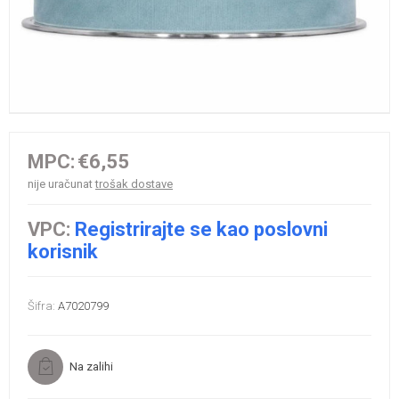
MPC:
€6,55
nije uračunat
trošak dostave
VPC:
Registrirajte se kao poslovni
korisnik
Šifra:
A7020799
Na zalihi