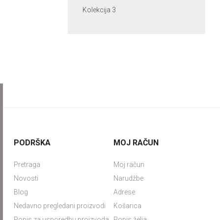
Kolekcija 3
PODRŠKA
MOJ RAČUN
Pretraga
Moj račun
Novosti
Narudžbe
Blog
Adrese
Nedavno pregledani proizvodi
Košarica
Popis za usporedbu proizvoda
Popis želja