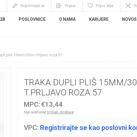
Registrirajte se
Prijava
Popis želja
P
B2B
POSLOVNICE
O NAMA
KARIJERE
NOVOS
pli pliš 15mm/30m t.Prljavo roza 57
TRAKA DUPLI PLIŠ 15MM/3
T.PRLJAVO ROZA 57
MPC:
€13,44
nije uračunat
trošak dostave
VPC:
Registrirajte se kao poslovni ko