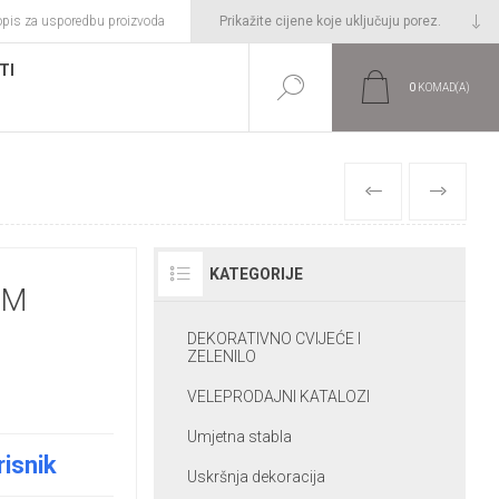
opis za usporedbu proizvoda
TI
0
KOMAD(A)
PRETHODNI
SLIJEDEĆI
KATEGORIJE
0M
DEKORATIVNO CVIJEĆE I
ZELENILO
VELEPRODAJNI KATALOZI
Umjetna stabla
risnik
Uskršnja dekoracija