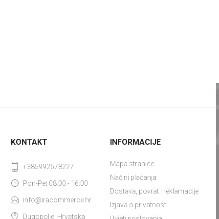
KONTAKT
INFORMACIJE
Mapa stranice
+385992678227
Načini plaćanja
Pon-Pet 08:00 - 16:00
Dostava, povrat i reklamacije
info@iracommerce.hr
Izjava o privatnosti
Dugopolje, Hrvatska
Uvjeti poslovanja