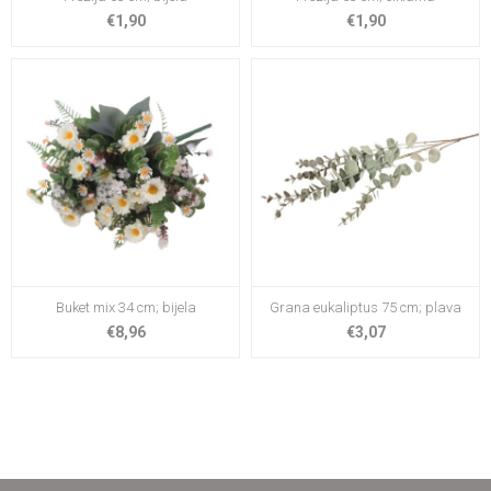
€1,90
€1,90
Buket mix 34 cm; bijela
Grana eukaliptus 75 cm; plava
€8,96
€3,07