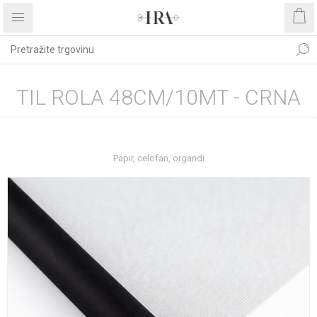
TIL ROLA 48CM/10MT - CRNA
Početna stranica
REPROMATERIJAL
Papir, celofan, organdi