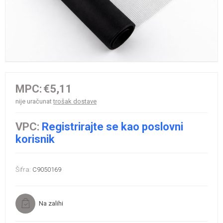
MPC:
€5,11
nije uračunat
trošak dostave
VPC:
Registrirajte se kao poslovni
korisnik
Šifra:
C9050169
Na zalihi