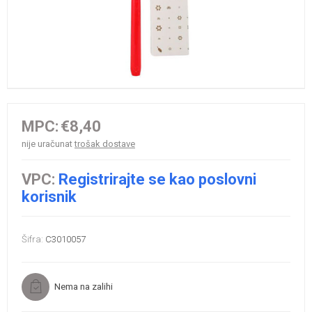
MPC:
€8,40
nije uračunat
trošak dostave
VPC:
Registrirajte se kao poslovni
korisnik
Šifra:
C3010057
Nema na zalihi