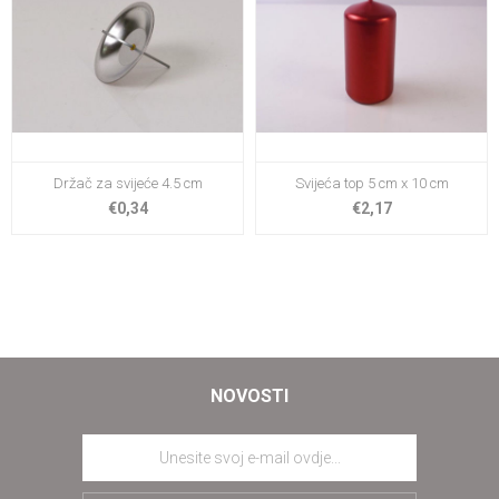
Držač za svijeće 4.5 cm
Svijeća top 5 cm x 10 cm
€0,34
€2,17
NOVOSTI