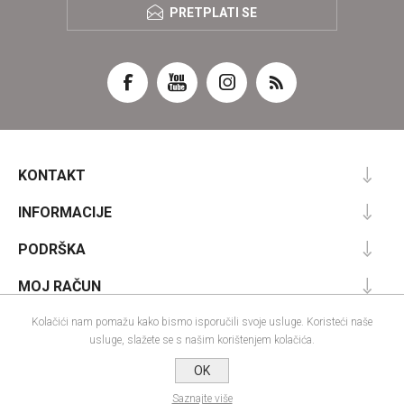
PRETPLATI SE
KONTAKT
INFORMACIJE
PODRŠKA
MOJ RAČUN
Kolačići nam pomažu kako bismo isporučili svoje usluge. Koristeći naše
usluge, slažete se s našim korištenjem kolačića.
Powered by
nopCommerce
OK
Designed by
Nop-Templates.com
Autorska prava; 2026 IRA commerce webshop. Sva prava pridržana.
Saznajte više