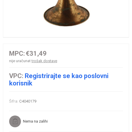
MPC:
€31,49
nije uračunat
trošak dostave
VPC:
Registrirajte se kao poslovni
korisnik
Šifra:
C4040179
Nema na zalihi