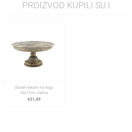
PROIZVOD KUPILI SU I
Stalak metalni na nogu
34x17cm.;zlatna
€31,49