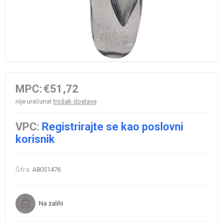
MPC:
€51,72
nije uračunat
trošak dostave
VPC:
Registrirajte se kao poslovni
korisnik
Šifra:
A8051476
Na zalihi