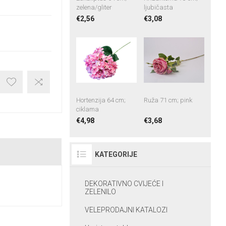
zelena/gliter
ljubičasta
€2,56
€3,08
Hortenzija 64 cm;
Ruža 71 cm; pink
ciklama
€4,98
€3,68
KATEGORIJE
DEKORATIVNO CVIJEĆE I
ZELENILO
VELEPRODAJNI KATALOZI