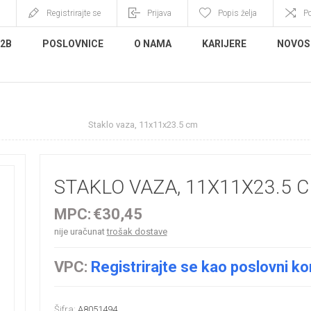
Registrirajte se
Prijava
Popis želja
P
B2B
POSLOVNICE
O NAMA
KARIJERE
NOVOS
e
Staklo
Staklo vaza, 11x11x23.5 cm
STAKLO VAZA, 11X11X23.5 
MPC:
€30,45
nije uračunat
trošak dostave
VPC:
Registrirajte se kao poslovni ko
Šifra:
A8051494