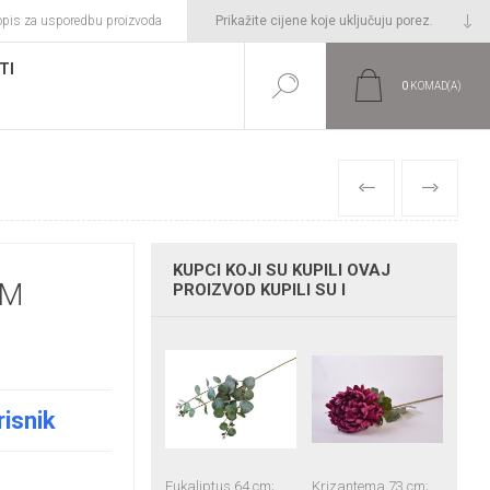
opis za usporedbu proizvoda
TI
0
KOMAD(A)
PRETHODNI
SLIJEDEĆI
KUPCI KOJI SU KUPILI OVAJ
CM
PROIZVOD KUPILI SU I
risnik
Eukaliptus 64 cm;
Krizantema 73 cm;