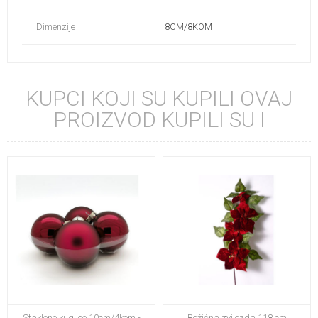
Dimenzije
8CM/8KOM
KUPCI KOJI SU KUPILI OVAJ
PROIZVOD KUPILI SU I
Staklene kuglice 10cm/4kom -
Božićna zvijezda 118 cm