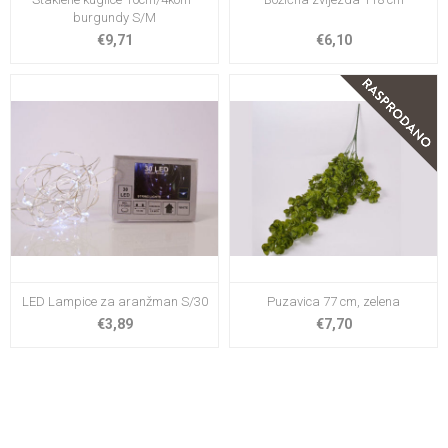
burgundy S/M
€9,71
€6,10
LED Lampice za aranžman S/30
Puzavica 77 cm, zelena
€3,89
€7,70