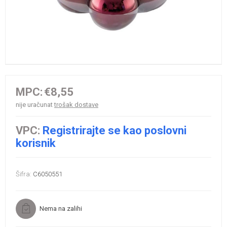
MPC:
€8,55
nije uračunat
trošak dostave
VPC:
Registrirajte se kao poslovni
korisnik
Šifra:
C6050551
Nema na zalihi