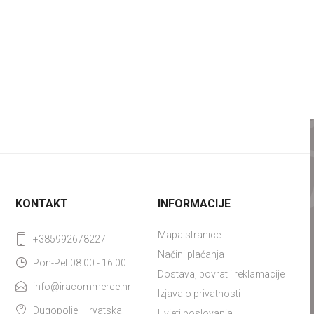
KONTAKT
INFORMACIJE
Mapa stranice
+385992678227
Načini plaćanja
Pon-Pet 08:00 - 16:00
Dostava, povrat i reklamacije
info@iracommerce.hr
Izjava o privatnosti
Dugopolje, Hrvatska
Uvjeti poslovanja