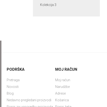
Kolekcija 3
PODRŠKA
MOJ RAČUN
Pretraga
Moj račun
Novosti
Narudžbe
Blog
Adrese
Nedavno pregledani proizvodi
Košarica
Popis za usporedbu proizvoda
Popis želja