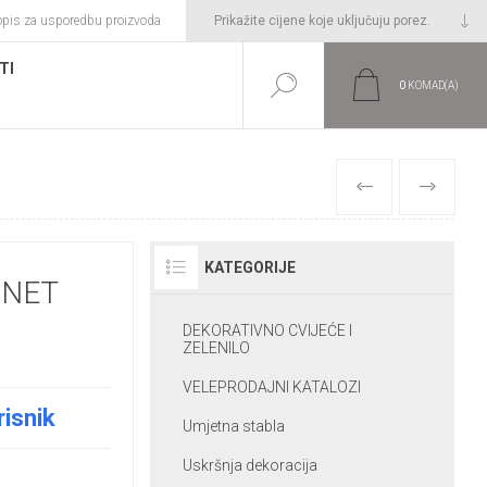
opis za usporedbu proizvoda
TI
0
KOMAD(A)
PRETHODNI
SLIJEDEĆI
KATEGORIJE
RNET
DEKORATIVNO CVIJEĆE I
ZELENILO
VELEPRODAJNI KATALOZI
risnik
Umjetna stabla
Uskršnja dekoracija