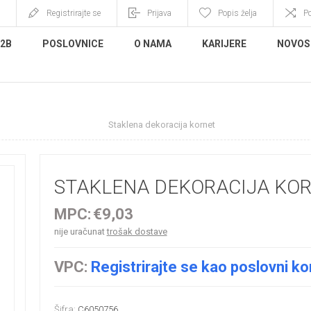
Registrirajte se
Prijava
Popis želja
P
B2B
POSLOVNICE
O NAMA
KARIJERE
NOVOS
e i božićne dekoracije
Staklena dekoracija kornet
STAKLENA DEKORACIJA KO
MPC:
€9,03
nije uračunat
trošak dostave
VPC:
Registrirajte se kao poslovni ko
Šifra:
C6050756