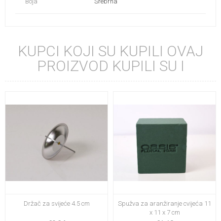
Boja
Srebrna
KUPCI KOJI SU KUPILI OVAJ
PROIZVOD KUPILI SU I
Držač za svijeće 4.5 cm
Spužva za aranžiranje cvijeća 11
x 11 x 7 cm