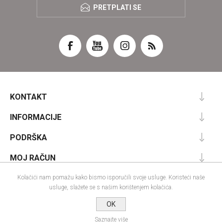
PRETPLATI SE
KONTAKT
INFORMACIJE
PODRŠKA
MOJ RAČUN
Kolačići nam pomažu kako bismo isporučili svoje usluge. Koristeći naše
usluge, slažete se s našim korištenjem kolačića.
Powered by
nopCommerce
OK
Designed by
Nop-Templates.com
Autorska prava; 2026 IRA commerce webshop. Sva prava pridržana.
Saznajte više