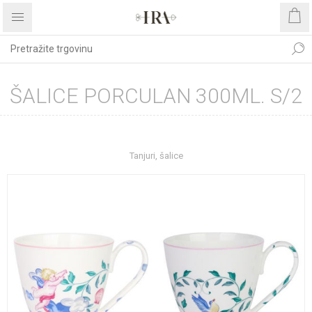
ŠALICE PORCULAN 300ML. S/2
Početna stranica
UREĐENJE DOMA
Kućanstvo
Tanjuri, šalice