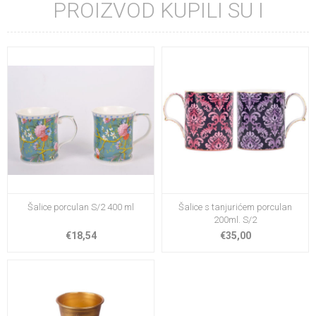
PROIZVOD KUPILI SU I
Šalice porculan S/2 400 ml
Šalice s tanjurićem porculan
200ml. S/2
€18,54
€35,00