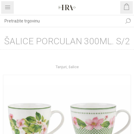
ŠALICE PORCULAN 300ML. S/2
Početna stranica
UREĐENJE DOMA
Kućanstvo
Tanjuri, šalice