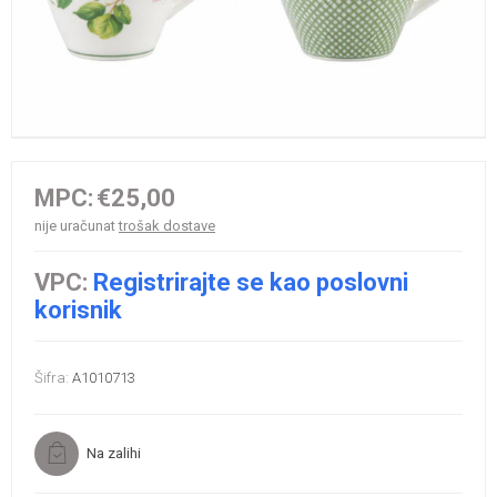
MPC:
€25,00
nije uračunat
trošak dostave
VPC:
Registrirajte se kao poslovni
korisnik
Šifra:
A1010713
Na zalihi