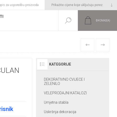
opis za usporedbu proizvoda
TI
0
KOMAD(A)
PRETHODNI
SLIJEDEĆI
KATEGORIJE
CULAN
DEKORATIVNO CVIJEĆE I
ZELENILO
VELEPRODAJNI KATALOZI
Umjetna stabla
risnik
Uskršnja dekoracija