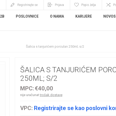
Registrirajte se
Prijava
Popis želja
P
B2B
POSLOVNICE
O NAMA
KARIJERE
NOVOS
uri, šalice
Šalica s tanjurićem porculan 250ml; s/2
ŠALICA S TANJURIĆEM POR
250ML; S/2
MPC:
€40,00
nije uračunat
trošak dostave
VPC:
Registrirajte se kao poslovni ko