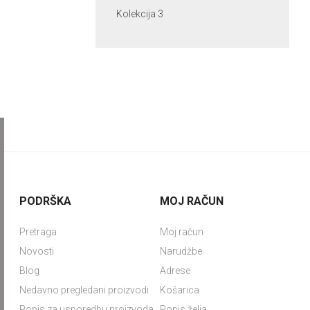
Kolekcija 3
PODRŠKA
MOJ RAČUN
Pretraga
Moj račun
Novosti
Narudžbe
Blog
Adrese
Nedavno pregledani proizvodi
Košarica
Popis za usporedbu proizvoda
Popis želja