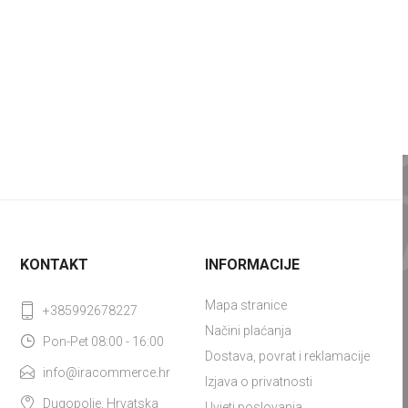
KONTAKT
INFORMACIJE
Mapa stranice
+385992678227
Načini plaćanja
Pon-Pet 08:00 - 16:00
Dostava, povrat i reklamacije
info@iracommerce.hr
Izjava o privatnosti
Dugopolje, Hrvatska
Uvjeti poslovanja