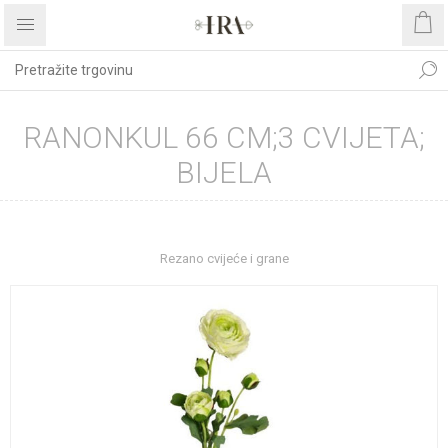
RANONKUL 66 CM;3 CVIJETA;
BIJELA
Početna stranica
DEKORATIVNO CVIJEĆE I ZELENILO
Rezano cvijeće i grane