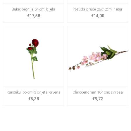
Buket peonija 54 cm; bijela
Posuda pruće 26x12cm; natur
€17,58
€14,00
Ranonkul 66 cm; 3 cvijeta; crvena
Clerodendrum 104 cm; sv.roza
€5,38
€9,72