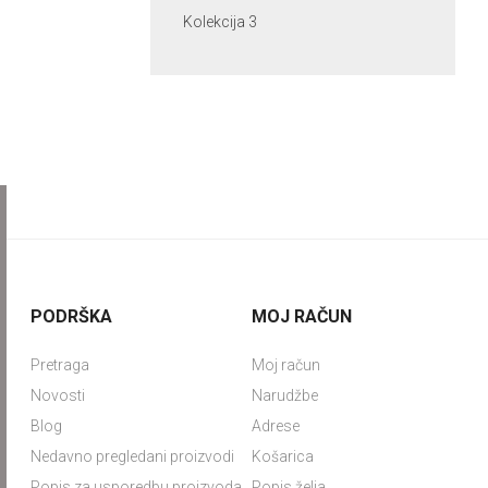
Kolekcija 3
PODRŠKA
MOJ RAČUN
Pretraga
Moj račun
Novosti
Narudžbe
Blog
Adrese
Nedavno pregledani proizvodi
Košarica
Popis za usporedbu proizvoda
Popis želja