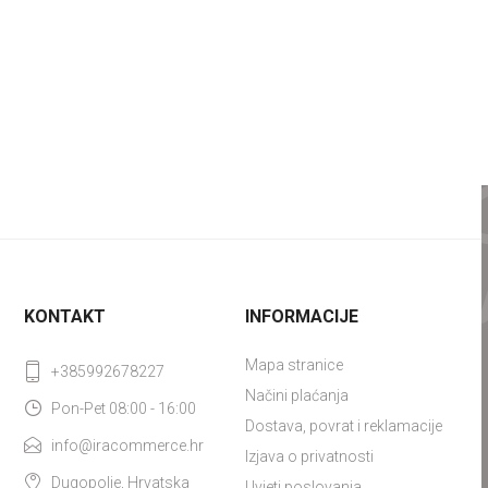
KONTAKT
INFORMACIJE
Mapa stranice
+385992678227
Načini plaćanja
Pon-Pet 08:00 - 16:00
Dostava, povrat i reklamacije
info@iracommerce.hr
Izjava o privatnosti
Dugopolje, Hrvatska
Uvjeti poslovanja