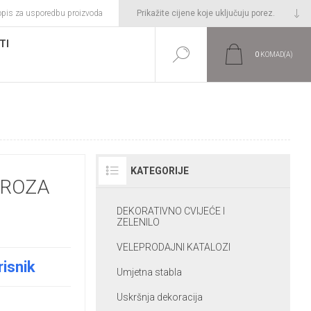
opis za usporedbu proizvoda
TI
0
KOMAD(A)
KATEGORIJE
.ROZA
DEKORATIVNO CVIJEĆE I
ZELENILO
VELEPRODAJNI KATALOZI
risnik
Umjetna stabla
Uskršnja dekoracija