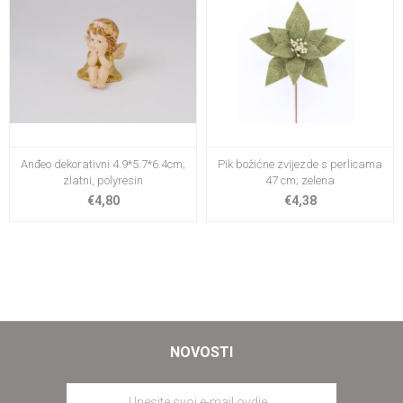
Anđeo dekorativni 4.9*5.7*6.4cm;
Pik božićne zvijezde s perlicama
zlatni, polyresin
47 cm; zelena
€4,80
€4,38
NOVOSTI