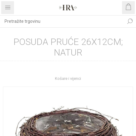
POSUDA PRUĆE 26X12CM;
NATUR
Početna stranica
UREĐENJE DOMA
Dekoracije
Košare i vijenci