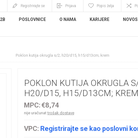
Registrirajte se
Prijava
Popis želja
P
B2B
POSLOVNICE
O NAMA
KARIJERE
NOVOS
je
Poklon kutija okrugla s/2; h20/d15, h15/d13cm; krem
POKLON KUTIJA OKRUGLA S/
H20/D15, H15/D13CM; KRE
MPC:
€8,74
nije uračunat
trošak dostave
VPC:
Registrirajte se kao poslovni ko