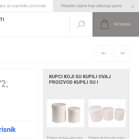
opis za usporedbu proizvoda
TI
0
KOMAD(A)
PRETHODNI
SLIJEDEĆI
KUPCI KOJI SU KUPILI OVAJ
2;
PROIZVOD KUPILI SU I
M
risnik
Poklon kutija okrugla
Poklon kutija okrugla