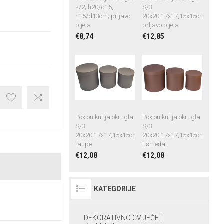
s/2; h20/d15,
S/3
h15/d13cm; prljavo
20x20,17x17,15x15cm,
bijela
prljavo bijela
€8,74
€12,85
Poklon kutija okrugla
Poklon kutija okrugla
S/3
S/3
20x20,17x17,15x15cm,
20x20,17x17,15x15cm,
taupe
t.smeđa
€12,08
€12,08
KATEGORIJE
DEKORATIVNO CVIJEĆE I