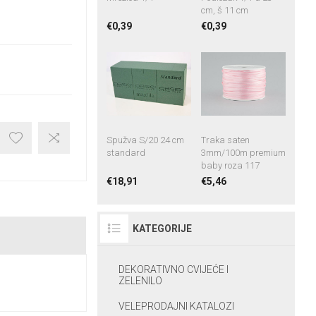
cm, š 11 cm
€0,39
€0,39
Spužva S/20 24 cm
Traka saten
standard
3mm/100m premium
baby roza 117
€18,91
€5,46
KATEGORIJE
DEKORATIVNO CVIJEĆE I
ZELENILO
VELEPRODAJNI KATALOZI