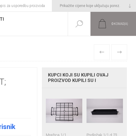
opis za usporedbu proizvoda
TI
0
KOMAD(A)
PRETHODNI
SLIJEDEĆI
KUPCI KOJI SU KUPILI OVAJ
T;
PROIZVOD KUPILI SU I
risnik
Mrežica 1/1
Podložak 1/1 d 23