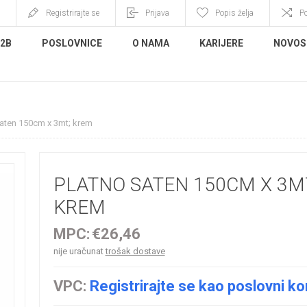
Registrirajte se
Prijava
Popis želja
P
B2B
POSLOVNICE
O NAMA
KARIJERE
NOVOS
saten 150cm x 3mt; krem
PLATNO SATEN 150CM X 3M
KREM
MPC:
€26,46
nije uračunat
trošak dostave
VPC:
Registrirajte se kao poslovni ko