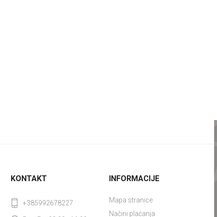
KONTAKT
INFORMACIJE
Mapa stranice
+385992678227
Načini plaćanja