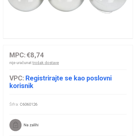
MPC:
€8,74
nije uračunat
trošak dostave
VPC:
Registrirajte se kao poslovni
korisnik
Šifra:
C6060126
Na zalihi