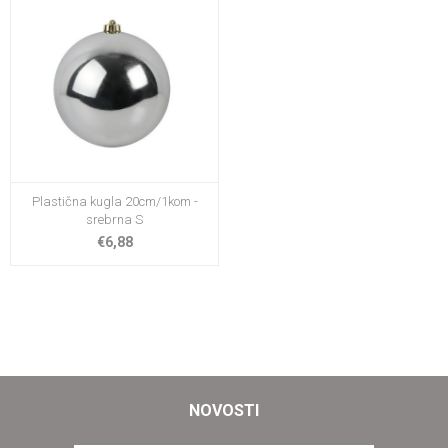
Plastična kugla 20cm/1kom -
srebrna S
€6,88
NOVOSTI